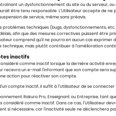
traînant un dysfonctionnement du site ou du serveur, ou 
rait être tenu responsable. L'Utilisateur accepte de ne p
 suspension de service, même sans préavis.
des problèmes techniques (bugs, dysfonctionnements, etc.)
délais, afin que des mesures correctives puissent être pri
ilisateur comprend qu'il ne pourra en aucun cas exprimer
technique, mais plutôt contribuer à l'amélioration contin
tes inactifs
considéré comme inactif lorsque la dernière activité enr
teur recevra un e-mail l'informant que son compte sera su
 une action pour réactiver son compte.
'un compte inactif, il suffit à l'Utilisateur de se connecte
 abonnement Rakura Pro, Enseignant ou Entreprise, tant 
s considéré comme inactif. Dans ce cas, l'Utilisateur devra
 si nécessaire, car l'inactivité seule ne déclenchera pa