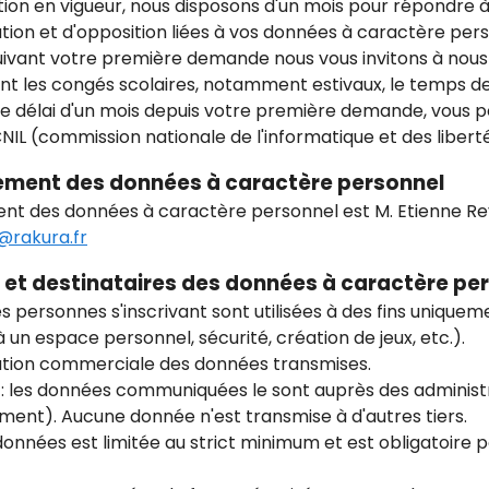
ion en vigueur, nous disposons d'un mois pour répondre
cation et d'opposition liées à vos données à caractère pe
suivant votre première demande nous vous invitons à nous
t les congés scolaires, notamment estivaux, le temps d
é le délai d'un mois depuis votre première demande, vous 
IL (commission nationale de l'informatique et des libertés
ement des données à caractère personnel
ent des données à caractère personnel est M. Etienne R
@rakura.fr
t et destinataires des données à caractère pe
es personnes s'inscrivant sont utilisées à des fins uniqu
un espace personnel, sécurité, création de jeux, etc.).
lisation commerciale des données transmises.
: les données communiquées le sont auprès des administr
ent). Aucune donnée n'est transmise à d'autres tiers.
nnées est limitée au strict minimum et est obligatoire 