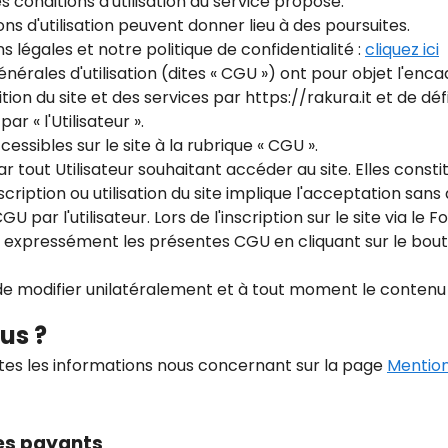
s conditions d'utilisation du service proposé.
ns d'utilisation peuvent donner lieu à des poursuites.
 légales et notre politique de confidentialité :
cliquez ici
nérales d'utilisation (dites « CGU ») ont pour objet l'enc
ion du site et des services par https://rakura.it et de déf
par « l'Utilisateur ».
ssibles sur le site à la rubrique « CGU ».
tout Utilisateur souhaitant accéder au site. Elles constit
 inscription ou utilisation du site implique l'acceptation san
 par l'utilisateur. Lors de l'inscription sur le site via le F
 expressément les présentes CGU en cliquant sur le bouton
 de modifier unilatéralement et à tout moment le conten
us ?
tes les informations nous concernant sur la page
Mention
ces payants