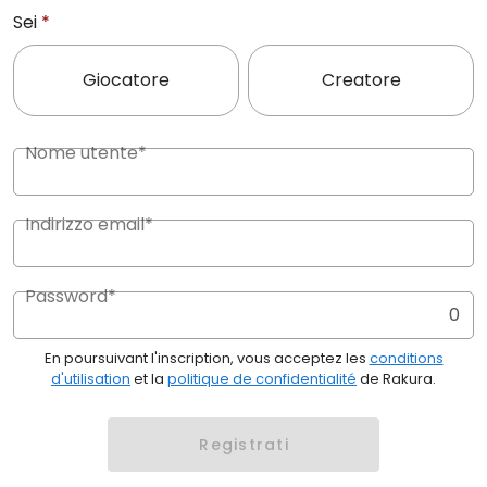
Sei
*
Giocatore
Creatore
Nome utente*
Indirizzo email*
Password*
0
En poursuivant l'inscription, vous acceptez les
conditions
d'utilisation
et la
politique de confidentialité
de Rakura.
Registrati