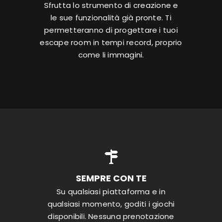
Sfrutta lo strumento di creazione e
le sue funzionalità già pronte. Ti
permetteranno di progettare i tuoi
escape room in tempi record, proprio
come li immagini.
SEMPRE CON TE
Su qualsiasi piattaforma e in
qualsiasi momento, goditi i giochi
disponibili. Nessuna prenotazione