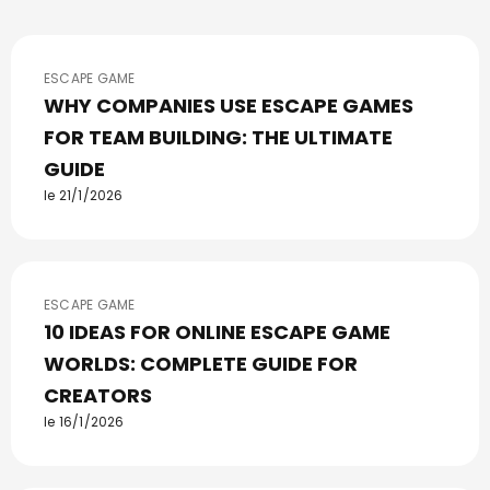
ESCAPE GAME
WHY COMPANIES USE ESCAPE GAMES
FOR TEAM BUILDING: THE ULTIMATE
GUIDE
le 21/1/2026
ESCAPE GAME
10 IDEAS FOR ONLINE ESCAPE GAME
WORLDS: COMPLETE GUIDE FOR
CREATORS
le 16/1/2026