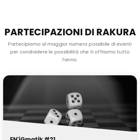
PARTECIPAZIONI DI RAKURA
Partecipiamo al maggior numero possibile di eventi
per condividere le possibilità che ti offriamo tutto
l’anno.
EN'iGmatik #21