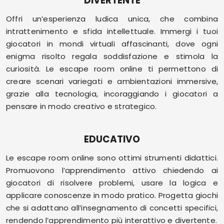
DIVERTENTE
Offri un’esperienza ludica unica, che combina
intrattenimento e sfida intellettuale. Immergi i tuoi
giocatori in mondi virtuali affascinanti, dove ogni
enigma risolto regala soddisfazione e stimola la
curiosità. Le escape room online ti permettono di
creare scenari variegati e ambientazioni immersive,
grazie alla tecnologia, incoraggiando i giocatori a
pensare in modo creativo e strategico.
EDUCATIVO
Le escape room online sono ottimi strumenti didattici.
Promuovono l’apprendimento attivo chiedendo ai
giocatori di risolvere problemi, usare la logica e
applicare conoscenze in modo pratico. Progetta giochi
che si adattano all’insegnamento di concetti specifici,
rendendo l’apprendimento più interattivo e divertente.