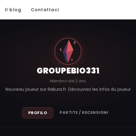
Il blog
Contattaci
GROUPEBIO331
Membro dal 2 ans
Nouveau joueur sur Rakura.fr. Découvrez les infos du joueur
PARTITE / RECENSIONI
PROFILO