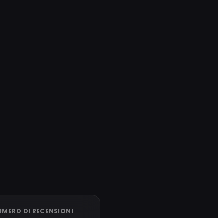
UMERO DI RECENSIONI