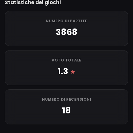
Statistiche dei giochi
NUMERO DI PARTITE
3868
VOTO TOTALE
1.3
NUMERO DI RECENSIONI
18