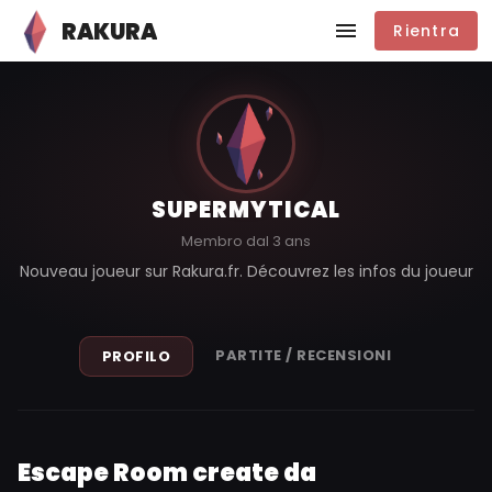
RAKURA
Rientra
SUPERMYTICAL
Membro dal 3 ans
Nouveau joueur sur Rakura.fr. Découvrez les infos du joueur
PARTITE / RECENSIONI
PROFILO
Escape Room create da