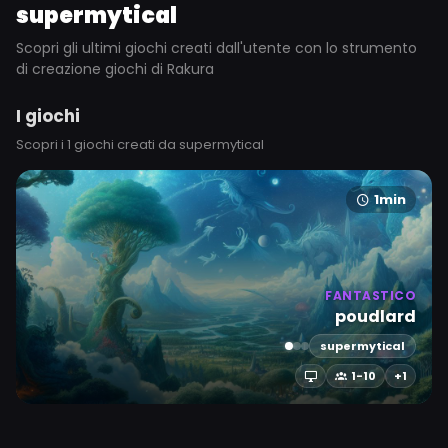
supermytical
Scopri gli ultimi giochi creati dall'utente con lo strumento
di creazione giochi di Rakura
I giochi
Scopri i 1 giochi creati da supermytical
1min
FANTASTICO
poudlard
supermytical
1-10
+1