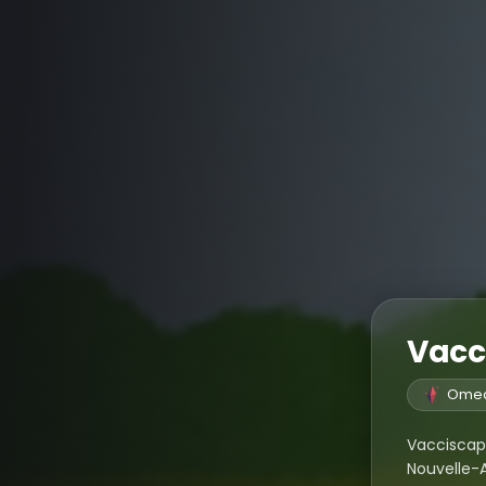
Vacc
Omed
Vacciscap
Nouvelle-A