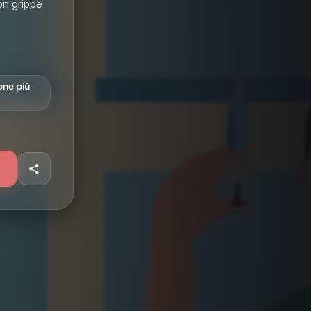
on grippe
one più