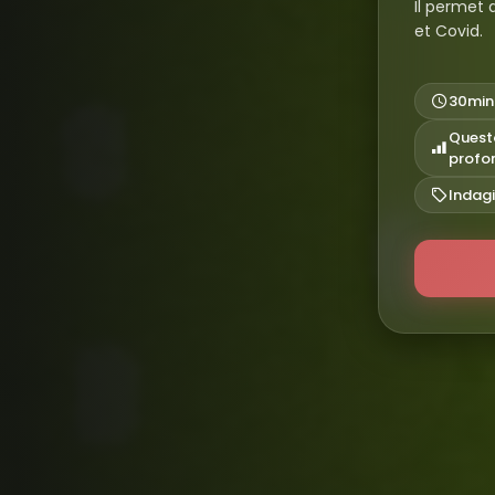
Il permet 
et Covid.
30min
Questo
profo
Indag