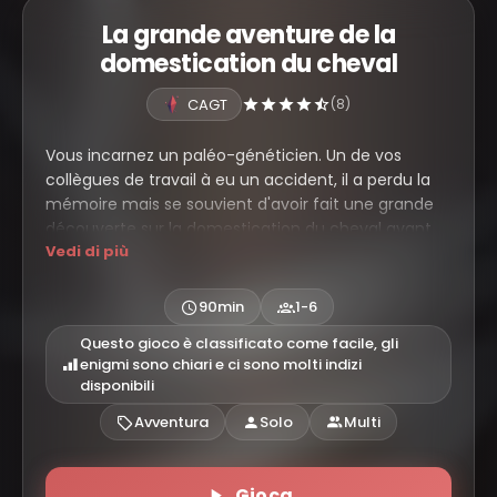
La grande aventure de la
domestication du cheval
CAGT
(8)
Vous incarnez un paléo-généticien. Un de vos
collègues de travail à eu un accident, il a perdu la
mémoire mais se souvient d'avoir fait une grande
découverte sur la domestication du cheval avant
Vedi di più
d'avoir l'accident. Il vous a charger de retrouver ses
notes et donc de découvrir quelles sont les
informations importantes que le scientifique
90min
1-6
pensait avoir trouvé.
Questo gioco è classificato come facile, gli
enigmi sono chiari e ci sono molti indizi
disponibili
Avventura
Solo
Multi
Gioca